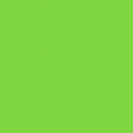
https://pay.hotmart.com/U106697875V
Como Superar Uma Separação ebook
Manual da Mulher Sábia
Onde Está na Bíblia
Como Superar Uma Separação livro