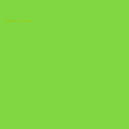
Biblioteca Cristã
A Nova Prática Jurídica com IA
DESAFIO 21 DIAS: REPROGRAMAÇÃO DE APEGO
https://pay.hotmart.com/U103465136Q?
checkoutMode=10&ref=N106778026Y&bid=1784269340682