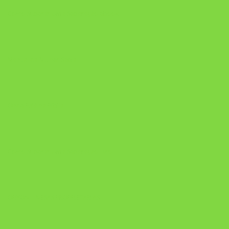
Como Superar Uma Separação ebook
Manual da Mulher Sábia
Onde Está na Bíblia
Como Superar Uma Separação livro
ORYON – MESAS PROPRIETÁRIAS