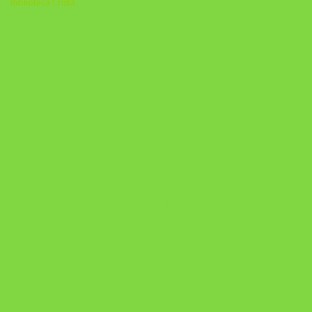
Biblioteca Cristã
A Nova Prática Jurídica com IA
DESAFIO 21 DIAS: REPROGRAMAÇÃO DE APEGO
https://pay.hotmart.com/U103465136Q?
checkoutMode=10&ref=N106778026Y&bid=1784269340682
https://pay.hotmart.com/U106697875V