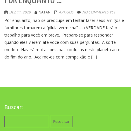
POR ENQUANTO …
DEZ 11, 2020
NATAN
ARTIGOS
NO COMMENTS YET
Por enquanto, não se preocupe em tentar fazer seus amigos e
familiares tomarem a “pílula vermelha” – a VERDADE fará o
trabalho para você em breve. Prepare-se para responder
quando eles vierem até você com suas perguntas. A sorte
mudou. Haverá muitas pessoas confusas neste planeta antes
do fim do ano. Acalme-os com compaixão e […]
Buscar:
Pesquisar
por: