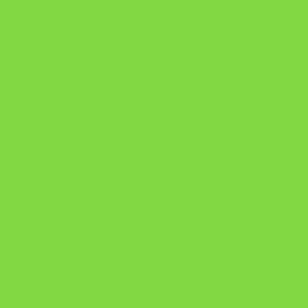
A Nova Prática Jurídica com IA
DESAFIO 21 DIAS: REPROGRAMAÇÃO DE APEGO
https://pay.hotmart.com/U103465136Q?
checkoutMode=10&ref=N106778026Y&bid=1784269340682
https://pay.hotmart.com/U106697875V
Como Superar Uma Separação ebook