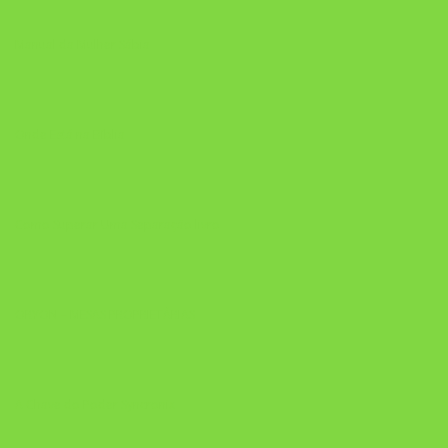
Manual da Mulher Sábia
Onde Está na Bíblia
Como Superar Uma Separação livro
ORYON – MESAS PROPRIETÁRIAS
A Chave do Poder Syncronix