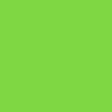
Como Superar Uma Separação ebook
Manual da Mulher Sábia
Onde Está na Bíblia
Como Superar Uma Separação livro
ORYON – MESAS PROPRIETÁRIAS