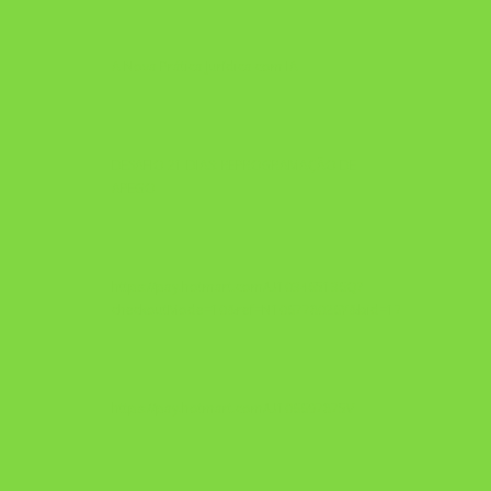
A Nova Prática Jurídica com IA
DESAFIO 21 DIAS: REPROGRAMAÇÃO DE
APEGO
https://pay.hotmart.com/U103465136Q?
checkoutMode=10&ref=N106778026Y&bid=1784269340682
https://pay.hotmart.com/U106697875V