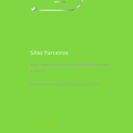
Sites Parceiros
http://www.registrosakashicostheta.com/curso/sobr
o-curso
https://arteterapia2190.blogspot.com.br/
Biblioteca Cristã