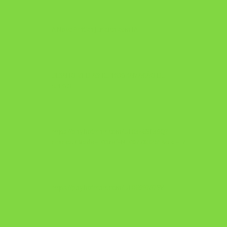
A Nova Prática Jurídica com IA
DESAFIO 21 DIAS: REPROGRAMAÇÃO DE
APEGO
https://pay.hotmart.com/U103465136Q?
checkoutMode=10&ref=N106778026Y&bid=1784269340682
https://pay.hotmart.com/U106697875V