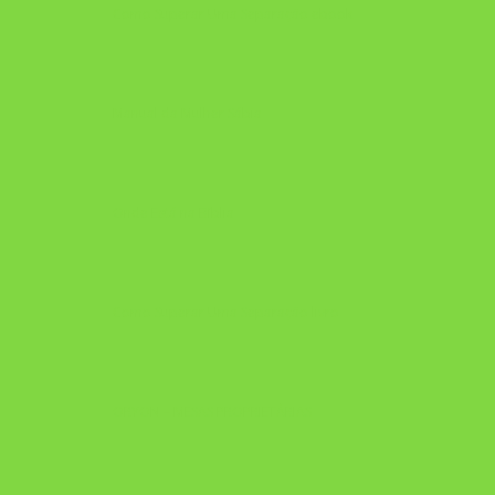
Como Superar Uma Separação ebook
Manual da Mulher Sábia
Onde Está na Bíblia
Como Superar Uma Separação livro
ORYON – MESAS PROPRIETÁRIAS