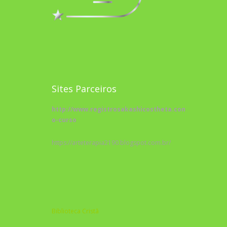
Sites Parceiros
http://www.registrosakashicostheta.com/curso/sobr
o-curso
https://arteterapia2190.blogspot.com.br/
Biblioteca Cristã