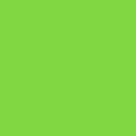
Como Superar Uma Separação livro
ORYON – MESAS PROPRIETÁRIAS
A Chave do Poder Syncronix
Pixel AI HUB
Repertório Enem