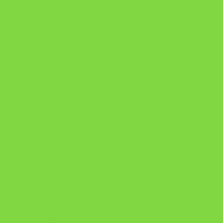
https://pay.hotmart.com/U103465136Q?
checkoutMode=10&ref=N106778026Y&bid=1784269340682
https://pay.hotmart.com/U106697875V
Como Superar Uma Separação ebook
Manual da Mulher Sábia
Onde Está na Bíblia