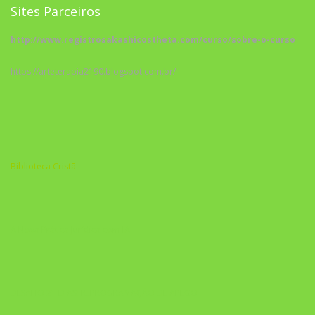
Sites Parceiros
http://www.registrosakashicostheta.com/curso/sobre-o-curso
https://arteterapia2190.blogspot.com.br/
Biblioteca Cristã
A Nova Prática Jurídica com IA
DESAFIO 21 DIAS: REPROGRAMAÇÃO DE APEGO