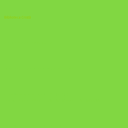
Biblioteca Cristã
A Nova Prática Jurídica com IA
DESAFIO 21 DIAS: REPROGRAMAÇÃO DE APEGO
https://pay.hotmart.com/U103465136Q?
checkoutMode=10&ref=N106778026Y&bid=1784269340682
https://pay.hotmart.com/U106697875V