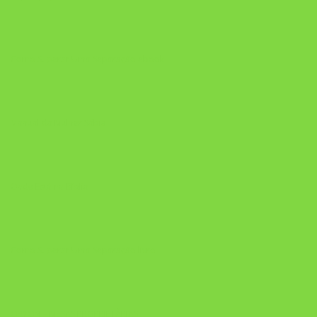
Como Superar Uma Separação ebook
Manual da Mulher Sábia
Onde Está na Bíblia
Como Superar Uma Separação livro
ORYON – MESAS PROPRIETÁRIAS