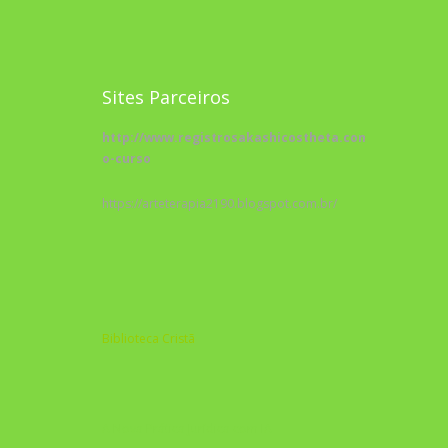
Sites Parceiros
http://www.registrosakashicostheta.com/curso/sobr
o-curso
https://arteterapia2190.blogspot.com.br/
Biblioteca Cristã
A Nova Prática Jurídica com IA