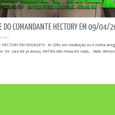
VE DO COMANDANTE HECTORY EM 09/04/
S YET
CTORY EM 09/04/2019 As 20hs em meditação eu e minha amiga L
 nave. De cara ele já avisou, NATAN não mexa em nada… kkkk, demon