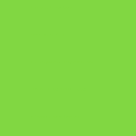
Manual da Mulher Sábia
Onde Está na Bíblia
Como Superar Uma Separação livro
ORYON – MESAS PROPRIETÁRIAS
A Chave do Poder Syncronix