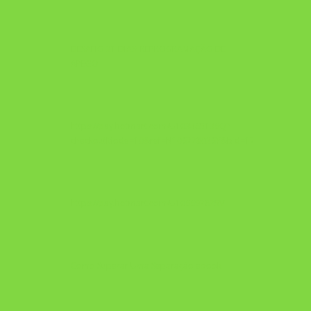
DESAFIO 21 DIAS: REPROGRAMAÇÃO DE
APEGO
https://pay.hotmart.com/U103465136Q?
checkoutMode=10&ref=N106778026Y&bid=1784269340682
https://pay.hotmart.com/U106697875V
Como Superar Uma Separação ebook