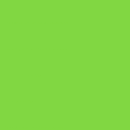
https://pay.hotmart.com/U106697875V
Como Superar Uma Separação ebook
Manual da Mulher Sábia
Onde Está na Bíblia
Como Superar Uma Separação livro