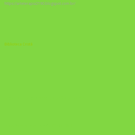
https://arteterapia2190.blogspot.com.br/
Biblioteca Cristã
A Nova Prática Jurídica com IA
DESAFIO 21 DIAS: REPROGRAMAÇÃO DE APEGO
https://pay.hotmart.com/U103465136Q?
checkoutMode=10&ref=N106778026Y&bid=1784269340682