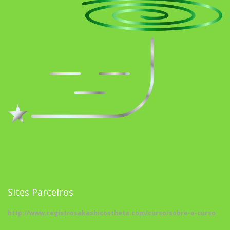
Sites Parceiros
http://www.registrosakashicostheta.com/curso/sobre-o-curso