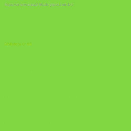
https://arteterapia2190.blogspot.com.br/
Biblioteca Cristã
A Nova Prática Jurídica com IA
DESAFIO 21 DIAS: REPROGRAMAÇÃO DE APEGO
https://pay.hotmart.com/U103465136Q?
checkoutMode=10&ref=N106778026Y&bid=1784269340682