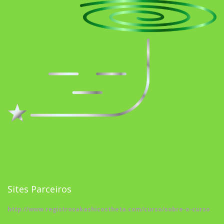
Sites Parceiros
http://www.registrosakashicostheta.com/curso/sobre-o-curso