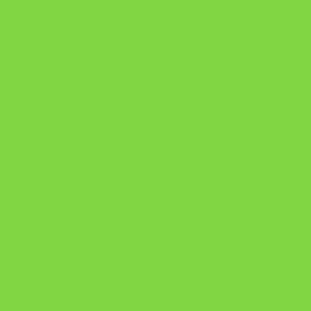
https://pay.hotmart.com/U106697875V
Como Superar Uma Separação ebook
Manual da Mulher Sábia
Onde Está na Bíblia
Como Superar Uma Separação livro