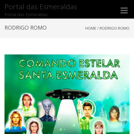
Portal das Esmeraldas
Toggle
Portal das Esmeraldas
naviga
RODRIGO ROMO
HOME
/
RODRIGO ROMO