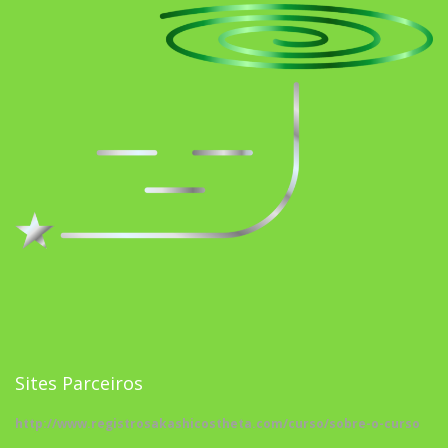
Sites Parceiros
http://www.registrosakashicostheta.com/curso/sobre-o-curso