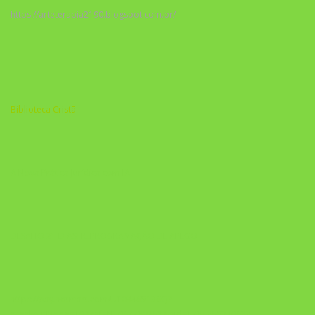
https://arteterapia2190.blogspot.com.br/
Biblioteca Cristã
A Nova Prática Jurídica com IA
DESAFIO 21 DIAS: REPROGRAMAÇÃO DE APEGO
https://pay.hotmart.com/U103465136Q?
checkoutMode=10&ref=N106778026Y&bid=1784269340682