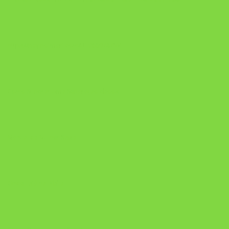
https://pay.hotmart.com/U106697875V
Como Superar Uma Separação ebook
Manual da Mulher Sábia
Onde Está na Bíblia