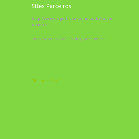
Sites Parceiros
http://www.registrosakashicostheta.com/curso/sobr
o-curso
https://arteterapia2190.blogspot.com.br/
Biblioteca Cristã
A Nova Prática Jurídica com IA
DESAFIO 21 DIAS: REPROGRAMAÇÃO DE