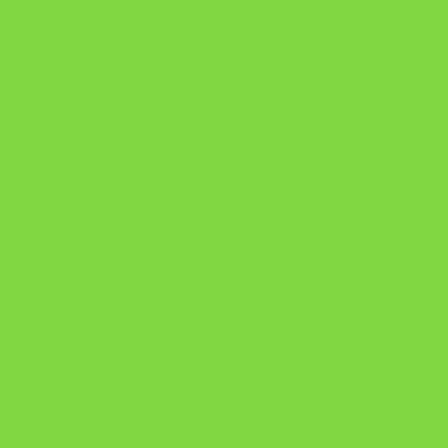
APEGO
https://pay.hotmart.com/U103465136Q?
checkoutMode=10&ref=N106778026Y&bid=1784269340682
https://pay.hotmart.com/U106697875V
Como Superar Uma Separação ebook
Manual da Mulher Sábia