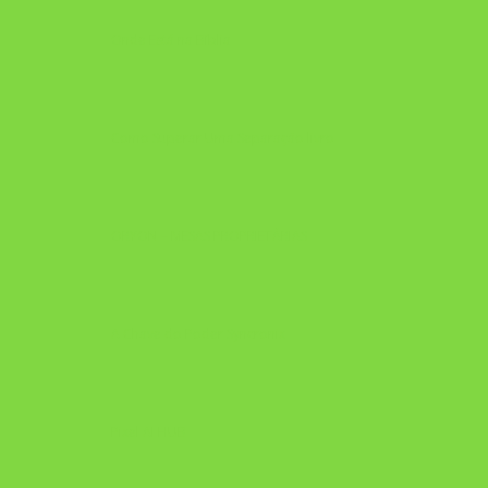
Onde Está na Bíblia
Como Superar Uma Separação livro
ORYON – MESAS PROPRIETÁRIAS
A Chave do Poder Syncronix
Pixel AI HUB