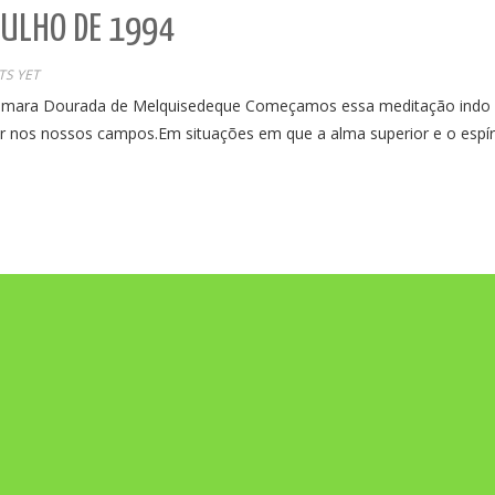
JULHO DE 1994
S YET
ra Dourada de Melquisedeque Começamos essa meditação indo à
or nos nossos campos.Em situações em que a alma superior e o esp