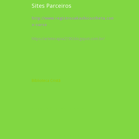
Sites Parceiros
http://www.registrosakashicostheta.com/curso/sobr
o-curso
https://arteterapia2190.blogspot.com.br/
Biblioteca Cristã
A Nova Prática Jurídica com IA
DESAFIO 21 DIAS: REPROGRAMAÇÃO DE