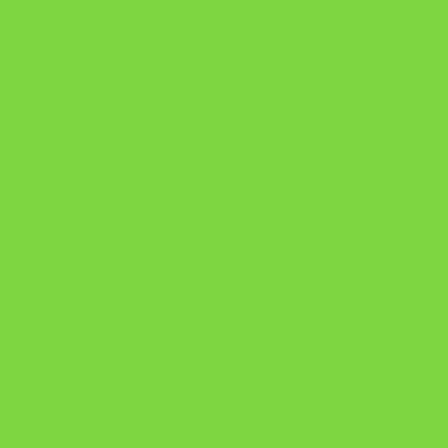
APEGO
https://pay.hotmart.com/U103465136Q?
checkoutMode=10&ref=N106778026Y&bid=1784269340682
https://pay.hotmart.com/U106697875V
Como Superar Uma Separação ebook
Manual da Mulher Sábia