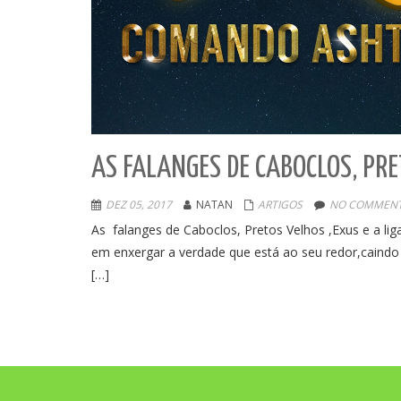
AS FALANGES DE CABOCLOS, PR
DEZ 05, 2017
NATAN
ARTIGOS
NO COMMENT
As falanges de Caboclos, Pretos Velhos ,Exus e a l
em enxergar a verdade que está ao seu redor,caindo
[…]