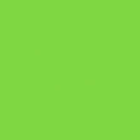
A Nova Prática Jurídica com IA
DESAFIO 21 DIAS: REPROGRAMAÇÃO DE
APEGO
https://pay.hotmart.com/U103465136Q?
checkoutMode=10&ref=N106778026Y&bid=1784269340682
https://pay.hotmart.com/U106697875V