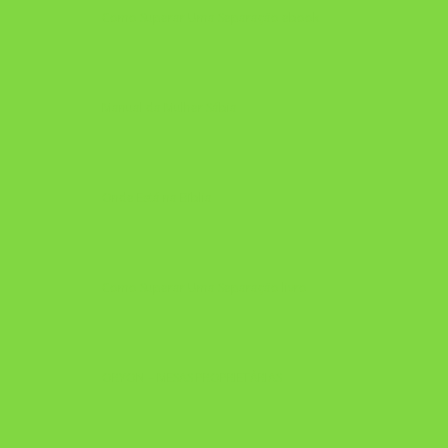
Como Superar Uma Separação ebook
Manual da Mulher Sábia
Onde Está na Bíblia
Como Superar Uma Separação livro
ORYON – MESAS PROPRIETÁRIAS