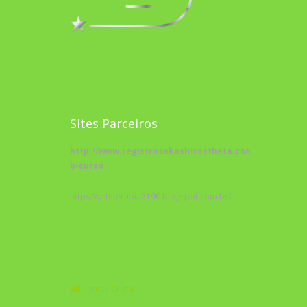
Sites Parceiros
http://www.registrosakashicostheta.com/curso/sobr
o-curso
https://arteterapia2190.blogspot.com.br/
Biblioteca Cristã