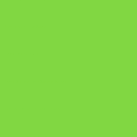
Manual da Mulher Sábia
Onde Está na Bíblia
Como Superar Uma Separação livro
ORYON – MESAS PROPRIETÁRIAS
A Chave do Poder Syncronix