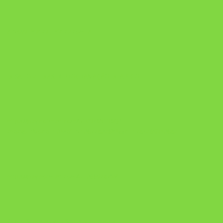
A Nova Prática Jurídica com IA
DESAFIO 21 DIAS: REPROGRAMAÇÃO DE APEGO
https://pay.hotmart.com/U103465136Q?
checkoutMode=10&ref=N106778026Y&bid=1784269340682
https://pay.hotmart.com/U106697875V
Como Superar Uma Separação ebook