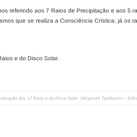
 referindo aos 7 Raios de Precipitação e aos 5 ra
smos que se realiza a Consciência Crística; já os r
aios e do Disco Solar.
lização dos 12 Raios e do Disco Solar. Doryanah Tamburini – Edi