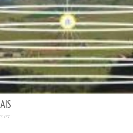
AIS
S YET