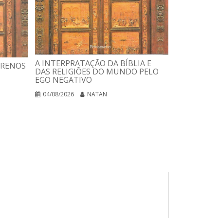
USANDO A 
ESTELAR
A INTERPRATAÇÃO DA BÍBLIA E
RRENOS
DAS RELIGIÕES DO MUNDO PELO
03/08/2026
EGO NEGATIVO
04/08/2026
NATAN