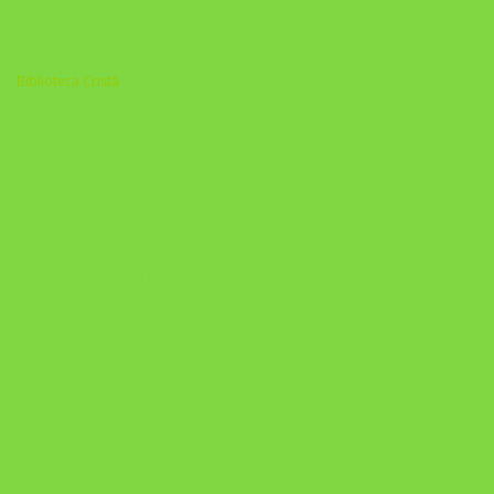
Biblioteca Cristã
A Nova Prática Jurídica com IA
DESAFIO 21 DIAS: REPROGRAMAÇÃO DE APEGO
https://pay.hotmart.com/U103465136Q?
checkoutMode=10&ref=N106778026Y&bid=1784269340682