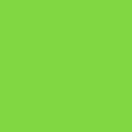
https://pay.hotmart.com/U106697875V
Como Superar Uma Separação ebook
Manual da Mulher Sábia
Onde Está na Bíblia
Como Superar Uma Separação livro