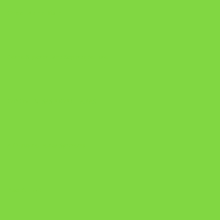
Onde Está na Bíblia
Como Superar Uma Separação livro
ORYON – MESAS PROPRIETÁRIAS
A Chave do Poder Syncronix
Pixel AI HUB