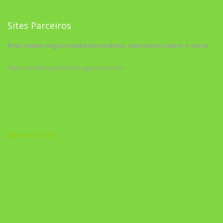
Sites Parceiros
http://www.registrosakashicostheta.com/curso/sobre-o-curso
https://arteterapia2190.blogspot.com.br/
Biblioteca Cristã
A Nova Prática Jurídica com IA