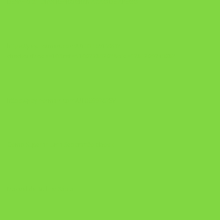
DESAFIO 21 DIAS: REPROGRAMAÇÃO DE APEGO
https://pay.hotmart.com/U103465136Q?
checkoutMode=10&ref=N106778026Y&bid=1784269340682
https://pay.hotmart.com/U106697875V
Como Superar Uma Separação ebook
Manual da Mulher Sábia