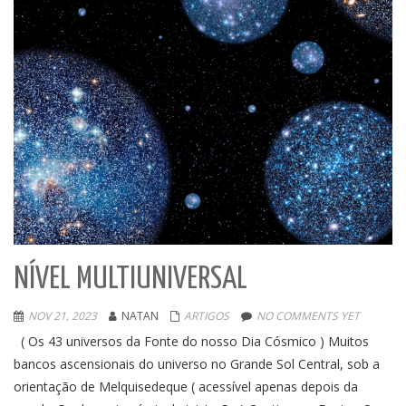
NÍVEL MULTIUNIVERSAL
NOV 21, 2023
NATAN
ARTIGOS
NO COMMENTS YET
( Os 43 universos da Fonte do nosso Dia Cósmico ) Muitos
bancos ascensionais do universo no Grande Sol Central, sob a
orientação de Melquisedeque ( acessível apenas depois da