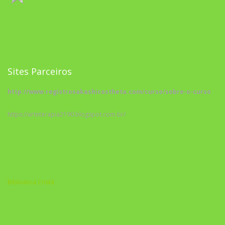
Sites Parceiros
http://www.registrosakashicostheta.com/curso/sobre-o-curso
https://arteterapia2190.blogspot.com.br/
Biblioteca Cristã