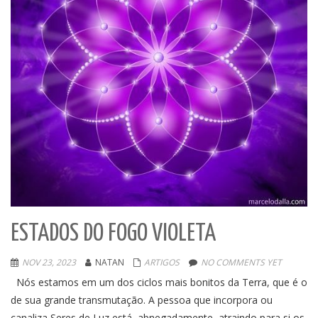
ESTADOS DO FOGO VIOLETA
NOV 23, 2023
NATAN
ARTIGOS
NO COMMENTS YET
Nós estamos em um dos ciclos mais bonitos da Terra, que é o
de sua grande transmutação. A pessoa que incorpora ou
canaliza Seres de Luz está, abnegadamente, atraindo para si os