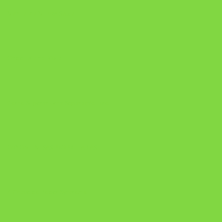
Manual da Mulher Sábia
Onde Está na Bíblia
Como Superar Uma Separação livro
ORYON – MESAS PROPRIETÁRIAS
A Chave do Poder Syncronix