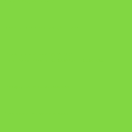
A Nova Prática Jurídica com IA
DESAFIO 21 DIAS: REPROGRAMAÇÃO DE APEGO
https://pay.hotmart.com/U103465136Q?
checkoutMode=10&ref=N106778026Y&bid=1784269340682
https://pay.hotmart.com/U106697875V
Como Superar Uma Separação ebook