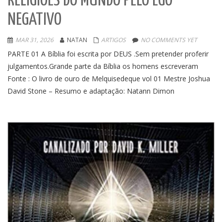
RELIGIÕES DO MUNDO PELO EGO
NEGATIVO
MAR 31, 2026
NATAN
ARTIGOS
NO COMMENTS YET
PARTE 01 A Bíblia foi escrita por DEUS .Sem pretender proferir
julgamentos.Grande parte da Bíblia os homens escreveram
Fonte : O livro de ouro de Melquisedeque vol 01 Mestre Joshua
David Stone – Resumo e adaptação: Natann Dimon