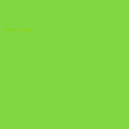
Biblioteca Cristã
A Nova Prática Jurídica com IA
DESAFIO 21 DIAS: REPROGRAMAÇÃO DE APEGO
https://pay.hotmart.com/U103465136Q?
checkoutMode=10&ref=N106778026Y&bid=1784269340682