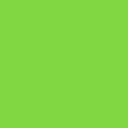
https://pay.hotmart.com/U106697875V
Como Superar Uma Separação ebook
Manual da Mulher Sábia
Onde Está na Bíblia
Como Superar Uma Separação livro