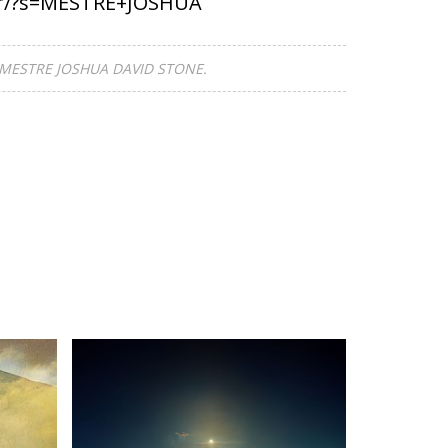
.br/?s=MESTRE+JOSHUA
MESTRE JOSHUA DAVID STONE.