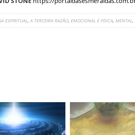
VID STONE
https://portaldasesmeraldas.com
A ESPIRITUAL
A TERCEIRA RAZÃO
EMOCIONAL E FÍSICA
MENTAL