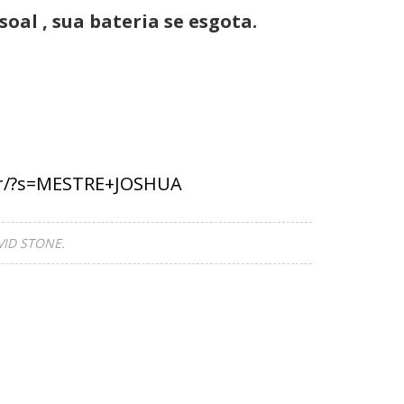
oal , sua bateria se esgota.
.br/?s=MESTRE+JOSHUA
ID STONE.