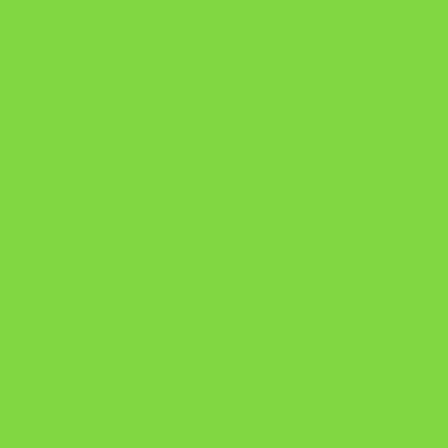
https://pay.hotmart.com/U103465136Q?
checkoutMode=10&ref=N106778026Y&bid=1784269340682
https://pay.hotmart.com/U106697875V
Como Superar Uma Separação ebook
Manual da Mulher Sábia
Onde Está na Bíblia