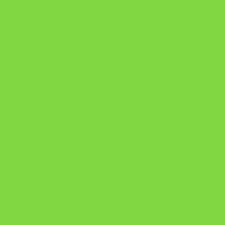
Como Superar Uma Separação livro
ORYON – MESAS PROPRIETÁRIAS
A Chave do Poder Syncronix
Pixel AI HUB
Repertório Enem