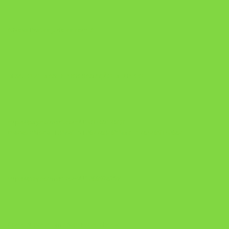
A Nova Prática Jurídica com IA
DESAFIO 21 DIAS: REPROGRAMAÇÃO DE APEGO
https://pay.hotmart.com/U103465136Q?
checkoutMode=10&ref=N106778026Y&bid=1784269340682
https://pay.hotmart.com/U106697875V
Como Superar Uma Separação ebook