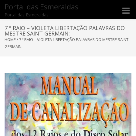
Portal das Esmeraldas
Toggle
Portal das Esmeraldas
naviga
7 º RAIO – VIOLETA LIBERTAÇÃO PALAVRAS DO
MESTRE SAINT GERMAIN:
HOME
/
7 º RAIO – VIOLETA LIBERTAÇÃO PALAVRAS DO MESTRE SAINT
GERMAIN: