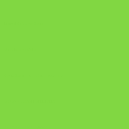
Manual da Mulher Sábia
Onde Está na Bíblia
Como Superar Uma Separação livro
ORYON – MESAS PROPRIETÁRIAS
A Chave do Poder Syncronix