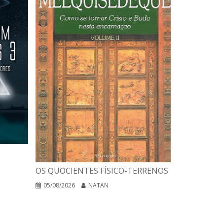
A INTERPR
OS QUOCIENTES FÍSICO-TERRENOS
DAS RELIG
EGO NEGA
05/08/2026
NATAN
04/08/2026