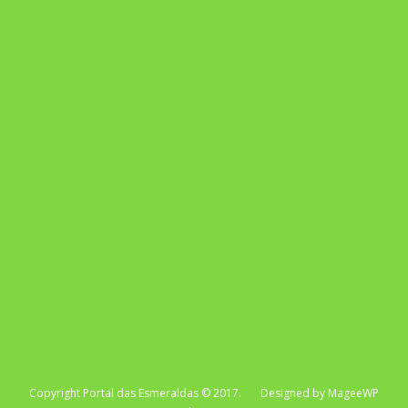
Pixel AI HUB
Repertório Enem
Copyright Portal das Esmeraldas © 2017. Designed by MageeWP