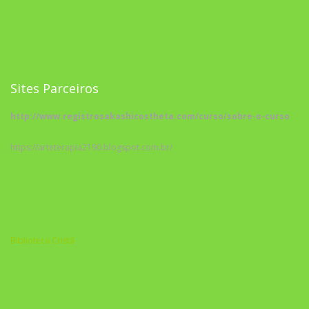
Sites Parceiros
http://www.registrosakashicostheta.com/curso/sobre-o-curso
https://arteterapia2190.blogspot.com.br/
Biblioteca Cristã
A Nova Prática Jurídica com IA