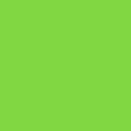
DESAFIO 21 DIAS: REPROGRAMAÇÃO DE APEGO
https://pay.hotmart.com/U103465136Q?
checkoutMode=10&ref=N106778026Y&bid=1784269340682
https://pay.hotmart.com/U106697875V
Como Superar Uma Separação ebook