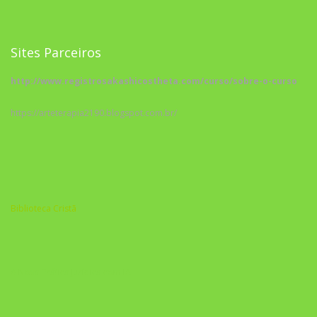
Sites Parceiros
http://www.registrosakashicostheta.com/curso/sobre-o-curso
https://arteterapia2190.blogspot.com.br/
Biblioteca Cristã
A Nova Prática Jurídica com IA