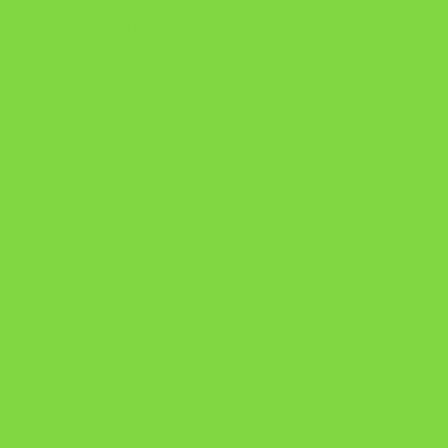
DESAFIO 21 DIAS: REPROGRAMAÇÃO DE APEGO
https://pay.hotmart.com/U103465136Q?
checkoutMode=10&ref=N106778026Y&bid=1784269340682
https://pay.hotmart.com/U106697875V
Como Superar Uma Separação ebook
Manual da Mulher Sábia