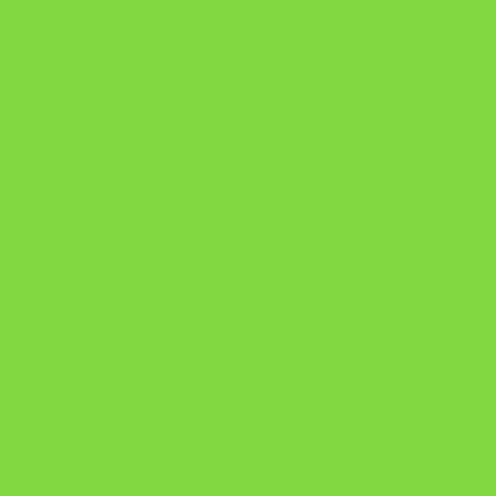
Onde Está na Bíblia
Como Superar Uma Separação livro
ORYON – MESAS PROPRIETÁRIAS
A Chave do Poder Syncronix
Pixel AI HUB