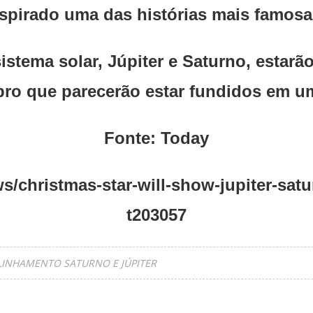
nspirado uma das histórias mais famosas
istema solar, Júpiter e Saturno, estar
ro que parecerão estar fundidos em um
Fonte: Today
/christmas-star-will-show-jupiter-satu
t203057
LINHAMENTO SATURNO E JÚPITER