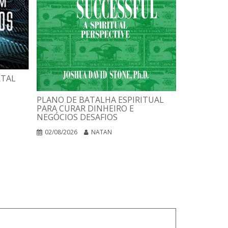
RTAL
UMA PSICO
PLANO DE BATALHA ESPIRITUAL
UMA FILOS
PARA CURAR DINHEIRO E
UMA COMP
NEGÓCIOS DESAFIOS
INTEGRADA
02/08/2026
NATAN
01/08/2026