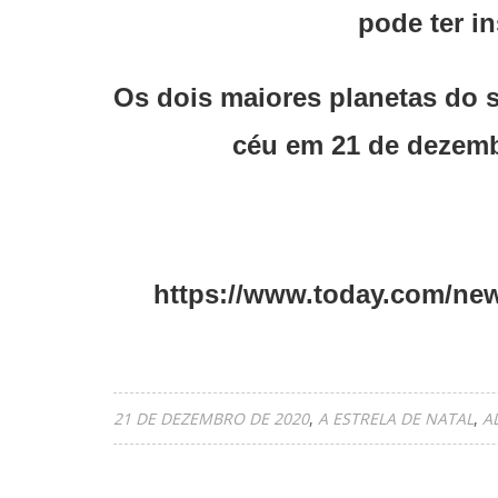
pode ter i
Os dois maiores planetas do s
céu em 21 de dezemb
https://www.today.com/news
21 DE DEZEMBRO DE 2020
A ESTRELA DE NATAL
A