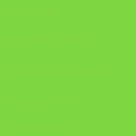
A Nova Prática Jurídica com IA
DESAFIO 21 DIAS: REPROGRAMAÇÃO DE APEGO
https://pay.hotmart.com/U103465136Q?
checkoutMode=10&ref=N106778026Y&bid=1784269340682
https://pay.hotmart.com/U106697875V
Como Superar Uma Separação ebook