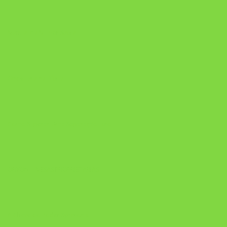
Manual da Mulher Sábia
Onde Está na Bíblia
Como Superar Uma Separação livro
ORYON – MESAS PROPRIETÁRIAS
A Chave do Poder Syncronix