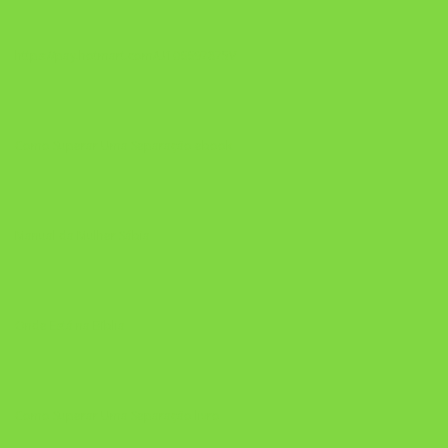
https://pay.hotmart.com/U106697875V
Como Superar Uma Separação ebook
Manual da Mulher Sábia
Onde Está na Bíblia
Como Superar Uma Separação livro