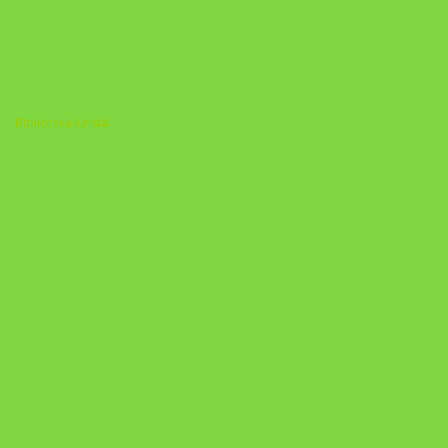
Biblioteca Cristã
A Nova Prática Jurídica com IA
DESAFIO 21 DIAS: REPROGRAMAÇÃO DE APEGO
https://pay.hotmart.com/U103465136Q?
checkoutMode=10&ref=N106778026Y&bid=1784269340682