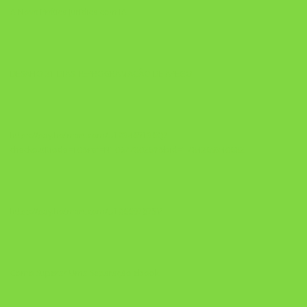
A Nova Prática Jurídica com IA
DESAFIO 21 DIAS: REPROGRAMAÇÃO DE APEGO
https://pay.hotmart.com/U103465136Q?
checkoutMode=10&ref=N106778026Y&bid=1784269340682
https://pay.hotmart.com/U106697875V
Como Superar Uma Separação ebook