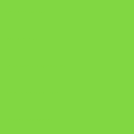
Manual da Mulher Sábia
Onde Está na Bíblia
Como Superar Uma Separação livro
ORYON – MESAS PROPRIETÁRIAS
A Chave do Poder Syncronix