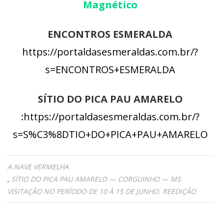
Magnético
ENCONTROS ESMERALDA
https://portaldasesmeraldas.com.br/?
s=ENCONTROS+ESMERALDA
SÍTIO DO PICA PAU AMARELO
:
https://portaldasesmeraldas.com.br/?
s=S%C3%8DTIO+DO+PICA+PAU+AMARELO
A NAVE VERMELHA
SÍTIO DO PICA PAU AMARELO — CORGUINHO — MS
VISITAÇÃO NO PERÍODO DE 10 À 15 DE JUNHO. REEDIÇÃO