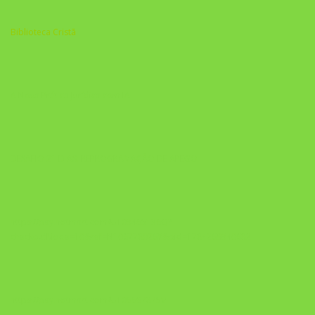
Biblioteca Cristã
A Nova Prática Jurídica com IA
DESAFIO 21 DIAS: REPROGRAMAÇÃO DE APEGO
https://pay.hotmart.com/U103465136Q?
checkoutMode=10&ref=N106778026Y&bid=1784269340682
https://pay.hotmart.com/U106697875V