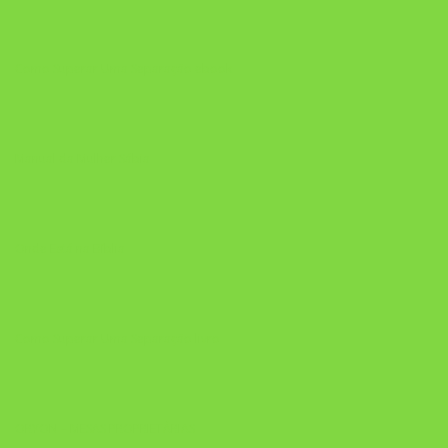
Como Superar Uma Separação ebook
Manual da Mulher Sábia
Onde Está na Bíblia
Como Superar Uma Separação livro
ORYON – MESAS PROPRIETÁRIAS