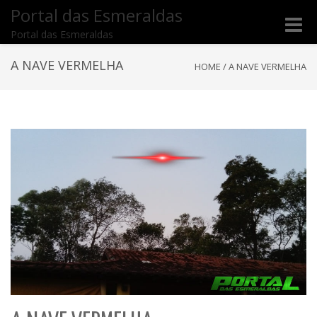
Portal das Esmeraldas
Toggle
Portal das Esmeraldas
naviga
A NAVE VERMELHA
HOME
/
A NAVE VERMELHA