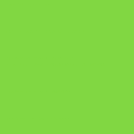
A Nova Prática Jurídica com IA
DESAFIO 21 DIAS: REPROGRAMAÇÃO DE APEGO
https://pay.hotmart.com/U103465136Q?
checkoutMode=10&ref=N106778026Y&bid=1784269340682
https://pay.hotmart.com/U106697875V
Como Superar Uma Separação ebook