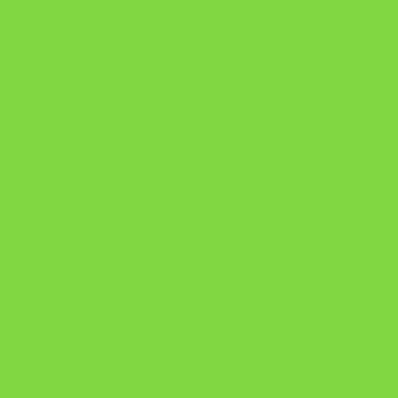
Manual da Mulher Sábia
Onde Está na Bíblia
Como Superar Uma Separação livro
ORYON – MESAS PROPRIETÁRIAS
A Chave do Poder Syncronix