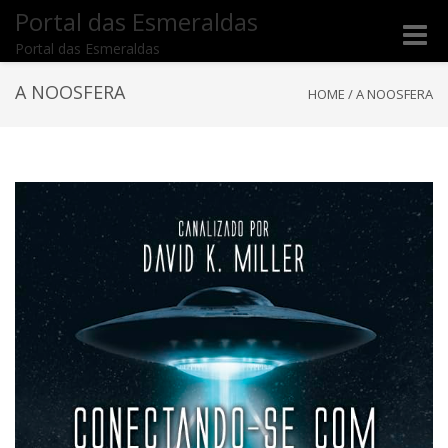
Portal das Esmeraldas
Toggle
Portal das Esmeraldas
naviga
A NOOSFERA
HOME
/
A NOOSFERA