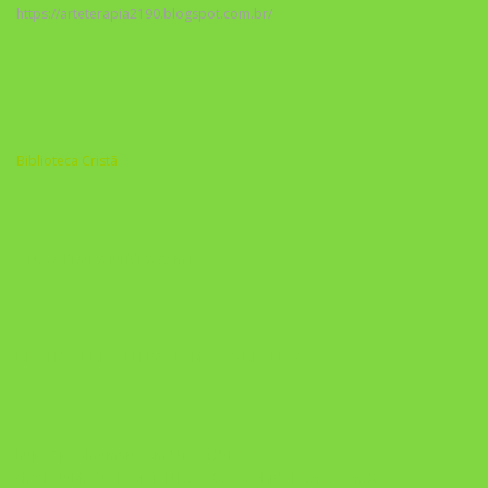
https://arteterapia2190.blogspot.com.br/
Biblioteca Cristã
A Nova Prática Jurídica com IA
DESAFIO 21 DIAS: REPROGRAMAÇÃO DE APEGO
https://pay.hotmart.com/U103465136Q?
checkoutMode=10&ref=N106778026Y&bid=1784269340682