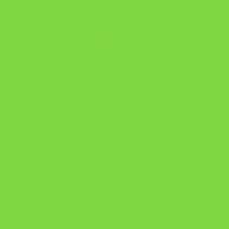
https://pay.hotmart.com/U106697875V
Como Superar Uma Separação ebook
Manual da Mulher Sábia
Onde Está na Bíblia
Como Superar Uma Separação livro