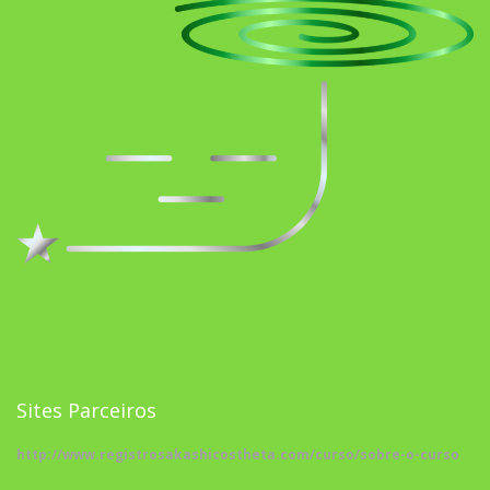
Sites Parceiros
http://www.registrosakashicostheta.com/curso/sobre-o-curso