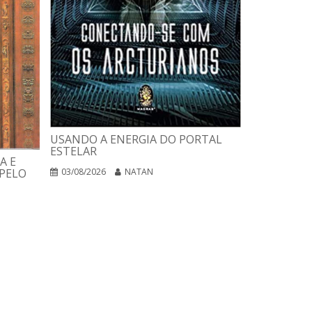
USANDO A ENERGIA DO PORTAL
ESTELAR
A E
PLANO DE 
PELO
03/08/2026
NATAN
PARA CURA
NEGÓCIOS 
02/08/2026