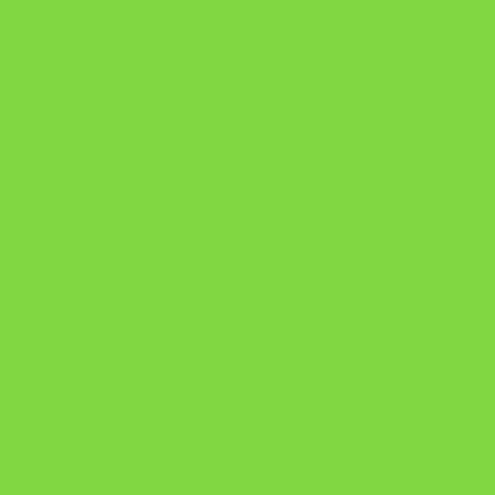
Manual da Mulher Sábia
Onde Está na Bíblia
Como Superar Uma Separação livro
ORYON – MESAS PROPRIETÁRIAS
A Chave do Poder Syncronix