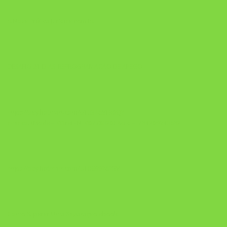
A Nova Prática Jurídica com IA
DESAFIO 21 DIAS: REPROGRAMAÇÃO DE APEGO
https://pay.hotmart.com/U103465136Q?
checkoutMode=10&ref=N106778026Y&bid=1784269340682
https://pay.hotmart.com/U106697875V
Como Superar Uma Separação ebook