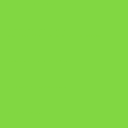
DESAFIO 21 DIAS: REPROGRAMAÇÃO DE APEGO
https://pay.hotmart.com/U103465136Q?
checkoutMode=10&ref=N106778026Y&bid=1784269340682
https://pay.hotmart.com/U106697875V
Como Superar Uma Separação ebook
Manual da Mulher Sábia