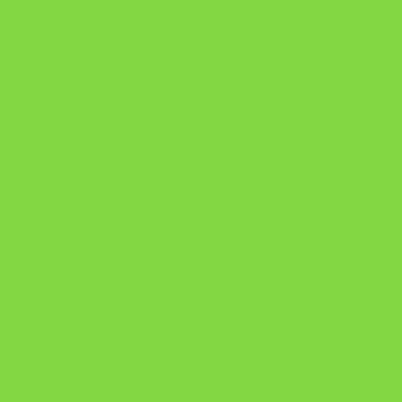
Onde Está na Bíblia
Como Superar Uma Separação livro
ORYON – MESAS PROPRIETÁRIAS
A Chave do Poder Syncronix
Pixel AI HUB