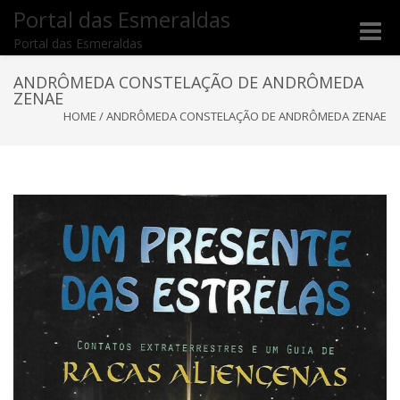
Portal das Esmeraldas
Toggle
Portal das Esmeraldas
naviga
ANDRÔMEDA CONSTELAÇÃO DE ANDRÔMEDA
ZENAE
HOME
/
ANDRÔMEDA CONSTELAÇÃO DE ANDRÔMEDA ZENAE