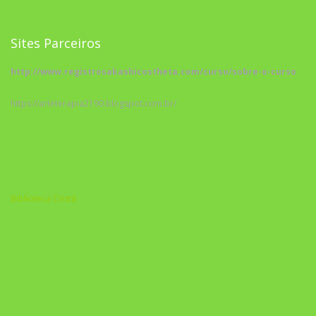
Sites Parceiros
http://www.registrosakashicostheta.com/curso/sobre-o-curso
https://arteterapia2190.blogspot.com.br/
Biblioteca Cristã
A Nova Prática Jurídica com IA