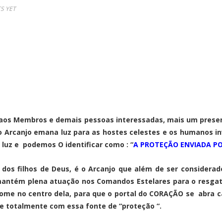
S YET
o aos Membros e demais pessoas interessadas, mais um prese
do Arcanjo emana luz para as hostes celestes e os humanos
 luz e podemos O identificar como : “
A PROTEÇÃO ENVIADA P
r dos filhos de Deus, é o Arcanjo que além de ser consider
 mantém plena atuação nos Comandos Estelares para o resgate
ome no centro dela, para que o portal do CORAÇÃO se abra ca
e totalmente com essa fonte de “proteção “.