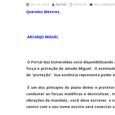
SET 26, 2018
NATAN
ARTIGOS
NO COMMENT
Queridos Mestres,
ARCANJO MIGUEL
O Portal das Esmeraldas está disponibilizand
força e proteção do amado Miguel . O estima
de “proteção”. Sua essência representa poder e
É um dos príncipes do plano divino e proteto
combater as forças maléficas e destrutivas ,
vibrações da mandala , você deve escrever o n
centro com o seu nome escrito será conectar-s