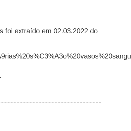
as foi extraído em 02.03.2022 do
Art%C3%A9rias%20s%C3%A3o%20vasos%20s
.