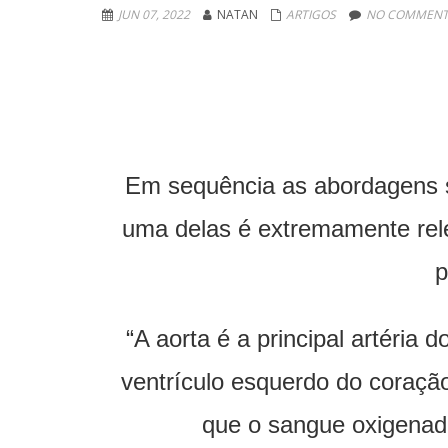
JUN 07, 2022
NATAN
ARTIGOS
NO COMMENT
Em sequência as abordagens so
uma delas é extremamente rele
p
“A aorta é a principal artéri
ventrículo esquerdo do coração 
que o sangue oxigenad