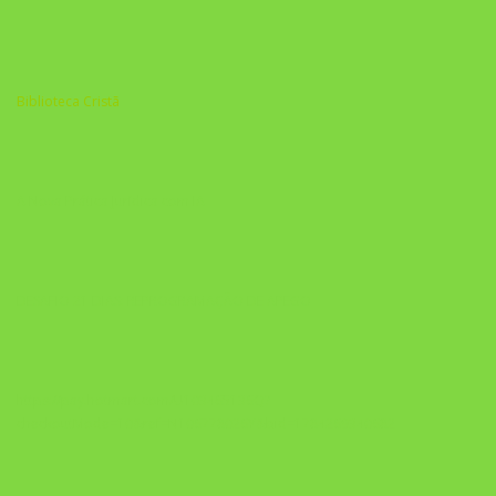
Biblioteca Cristã
A Nova Prática Jurídica com IA
DESAFIO 21 DIAS: REPROGRAMAÇÃO DE APEGO
https://pay.hotmart.com/U103465136Q?
checkoutMode=10&ref=N106778026Y&bid=1784269340682