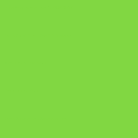
https://pay.hotmart.com/U106697875V
Como Superar Uma Separação ebook
Manual da Mulher Sábia
Onde Está na Bíblia
Como Superar Uma Separação livro