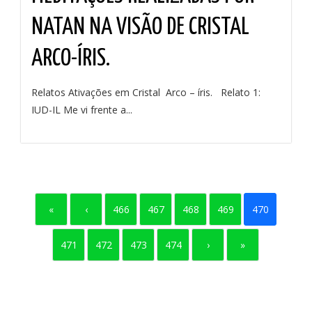
NATAN NA VISÃO DE CRISTAL
ARCO-ÍRIS.
Relatos Ativações em Cristal Arco – íris. Relato 1:
IUD-IL Me vi frente a...
«
‹
466
467
468
469
470
471
472
473
474
›
»