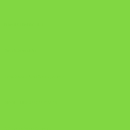
Manual da Mulher Sábia
Onde Está na Bíblia
Como Superar Uma Separação livro
ORYON – MESAS PROPRIETÁRIAS
A Chave do Poder Syncronix