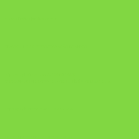
A Nova Prática Jurídica com IA
DESAFIO 21 DIAS: REPROGRAMAÇÃO DE APEGO
https://pay.hotmart.com/U103465136Q?
checkoutMode=10&ref=N106778026Y&bid=1784269340682
https://pay.hotmart.com/U106697875V
Como Superar Uma Separação ebook