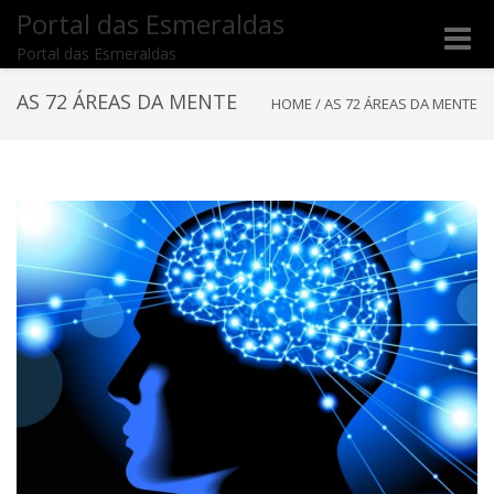
Portal das Esmeraldas
Toggle
Portal das Esmeraldas
naviga
AS 72 ÁREAS DA MENTE
HOME
/
AS 72 ÁREAS DA MENTE