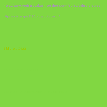
http://www.registrosakashicostheta.com/curso/sobre-o-curso
https://arteterapia2190.blogspot.com.br/
Biblioteca Cristã
A Nova Prática Jurídica com IA
DESAFIO 21 DIAS: REPROGRAMAÇÃO DE APEGO