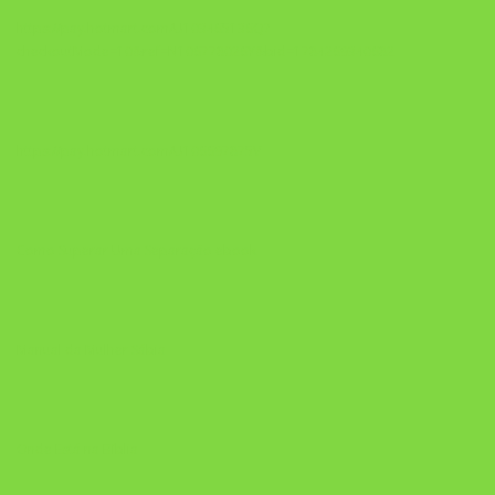
https://pay.hotmart.com/U103465136Q?
checkoutMode=10&ref=N106778026Y&bid=1784269340682
https://pay.hotmart.com/U106697875V
Como Superar Uma Separação ebook
Manual da Mulher Sábia
Onde Está na Bíblia