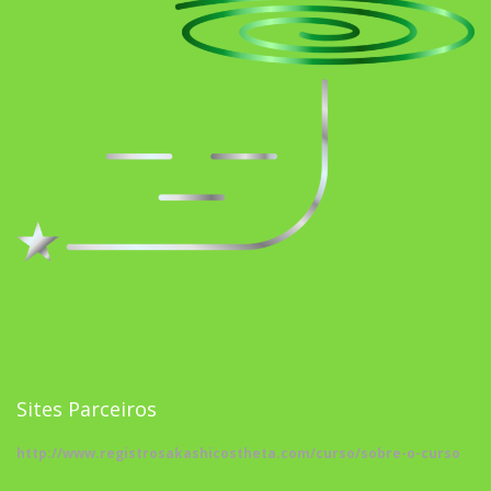
Sites Parceiros
http://www.registrosakashicostheta.com/curso/sobre-o-curso