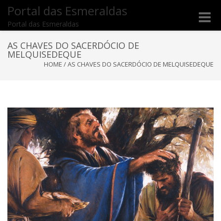
Portal das Esmeraldas
Toggle
Portal das Esmeraldas
naviga
AS CHAVES DO SACERDÓCIO DE
MELQUISEDEQUE
HOME
/
AS CHAVES DO SACERDÓCIO DE MELQUISEDEQUE