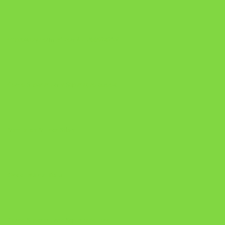
https://pay.hotmart.com/U106697875V
Como Superar Uma Separação ebook
Manual da Mulher Sábia
Onde Está na Bíblia
Como Superar Uma Separação livro