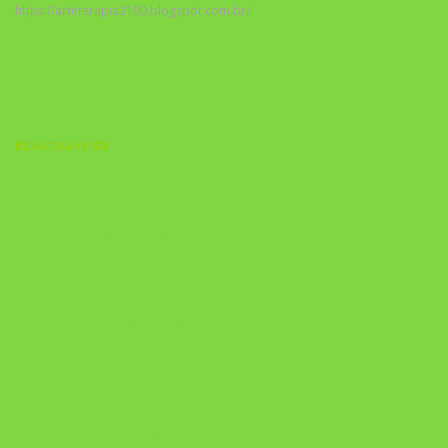
https://arteterapia2190.blogspot.com.br/
Biblioteca Cristã
A Nova Prática Jurídica com IA
DESAFIO 21 DIAS: REPROGRAMAÇÃO DE APEGO
https://pay.hotmart.com/U103465136Q?
checkoutMode=10&ref=N106778026Y&bid=1784269340682