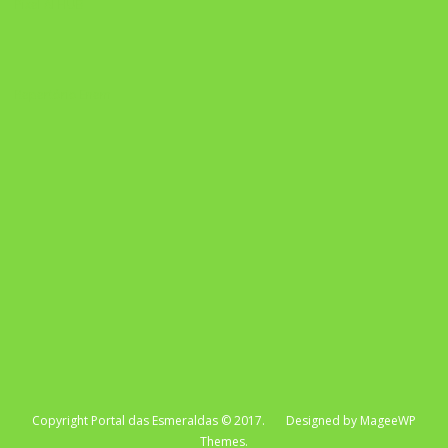
Pixel AI HUB
Repertório Enem
Copyright Portal das Esmeraldas © 2017. Designed by MageeWP
Themes.