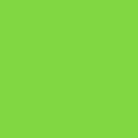
DESAFIO 21 DIAS: REPROGRAMAÇÃO DE APEGO
https://pay.hotmart.com/U103465136Q?
checkoutMode=10&ref=N106778026Y&bid=1784269340682
https://pay.hotmart.com/U106697875V
Como Superar Uma Separação ebook