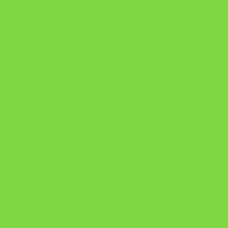
Manual da Mulher Sábia
Onde Está na Bíblia
Como Superar Uma Separação livro
ORYON – MESAS PROPRIETÁRIAS
A Chave do Poder Syncronix