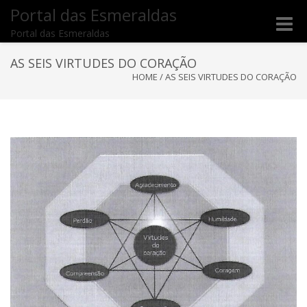
Portal das Esmeraldas
Toggle
Portal das Esmeraldas
naviga
AS SEIS VIRTUDES DO CORAÇÃO
HOME
/
AS SEIS VIRTUDES DO CORAÇÃO