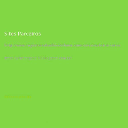
Sites Parceiros
http://www.registrosakashicostheta.com/curso/sobre-o-curso
https://arteterapia2190.blogspot.com.br/
Biblioteca Cristã
A Nova Prática Jurídica com IA