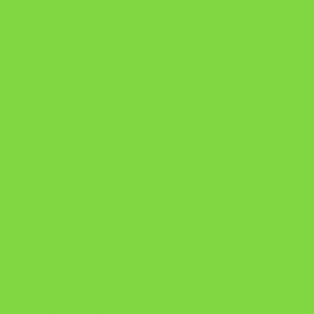
Como Superar Uma Separação ebook
Manual da Mulher Sábia
Onde Está na Bíblia
Como Superar Uma Separação livro
ORYON – MESAS PROPRIETÁRIAS