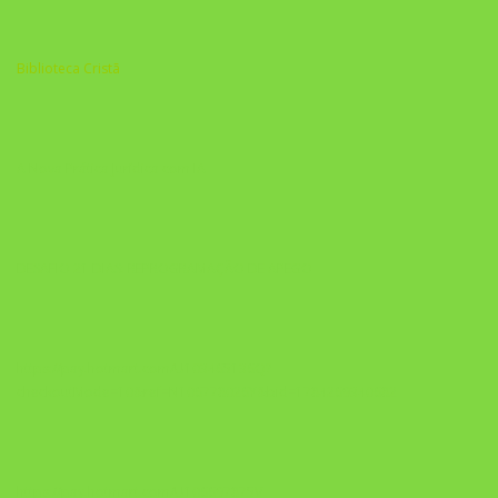
Biblioteca Cristã
A Nova Prática Jurídica com IA
DESAFIO 21 DIAS: REPROGRAMAÇÃO DE APEGO
https://pay.hotmart.com/U103465136Q?
checkoutMode=10&ref=N106778026Y&bid=1784269340682
https://pay.hotmart.com/U106697875V