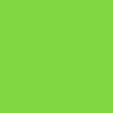
Onde Está na Bíblia
Como Superar Uma Separação livro
ORYON – MESAS PROPRIETÁRIAS
A Chave do Poder Syncronix
Pixel AI HUB