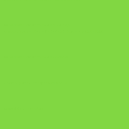
https://pay.hotmart.com/U103465136Q?
checkoutMode=10&ref=N106778026Y&bid=1784269340682
https://pay.hotmart.com/U106697875V
Como Superar Uma Separação ebook
Manual da Mulher Sábia