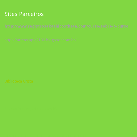
Sites Parceiros
http://www.registrosakashicostheta.com/curso/sobre-o-curso
https://arteterapia2190.blogspot.com.br/
Biblioteca Cristã
A Nova Prática Jurídica com IA
DESAFIO 21 DIAS: REPROGRAMAÇÃO DE APEGO