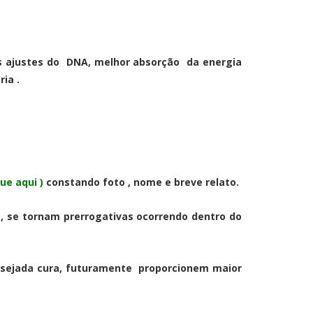
eis ajustes do DNA, melhor absorção da energia
ia .
que aqui )
constando foto , nome e breve relato.
no, se tornam prerrogativas ocorrendo dentro do
esejada cura, futuramente proporcionem maior