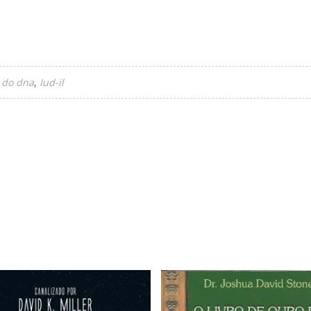
l do dna
Iud-il