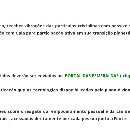
ico, receber vibrações das partículas cristalinas com possív
xão com Gaia para participação ativa em sua transição planetár
pedidos deverão ser enviados ao
PORTAL DAS ESMERALDAS
( cli
tização que as tecnologias disponibilizadas pelo plano divi
ções sobre o resgate do empoderamento pessoal e da tão d
ais , acessadas diretamente por cada pessoa junto a Fonte.