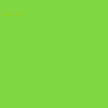
Biblioteca Cristã
A Nova Prática Jurídica com IA
DESAFIO 21 DIAS: REPROGRAMAÇÃO DE APEGO
https://pay.hotmart.com/U103465136Q?
checkoutMode=10&ref=N106778026Y&bid=1784269340682
https://pay.hotmart.com/U106697875V