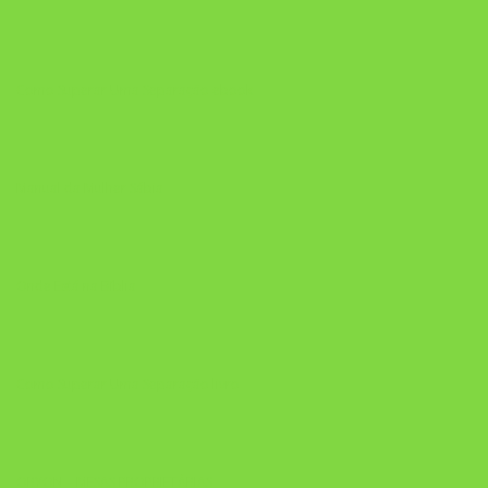
Como Superar Uma Separação ebook
Manual da Mulher Sábia
Onde Está na Bíblia
Como Superar Uma Separação livro
ORYON – MESAS PROPRIETÁRIAS