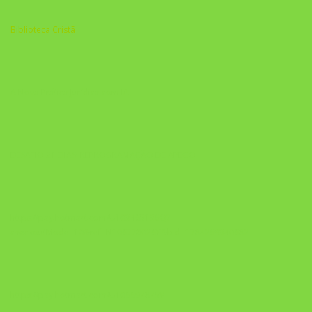
Biblioteca Cristã
A Nova Prática Jurídica com IA
DESAFIO 21 DIAS: REPROGRAMAÇÃO DE APEGO
https://pay.hotmart.com/U103465136Q?
checkoutMode=10&ref=N106778026Y&bid=1784269340682
https://pay.hotmart.com/U106697875V