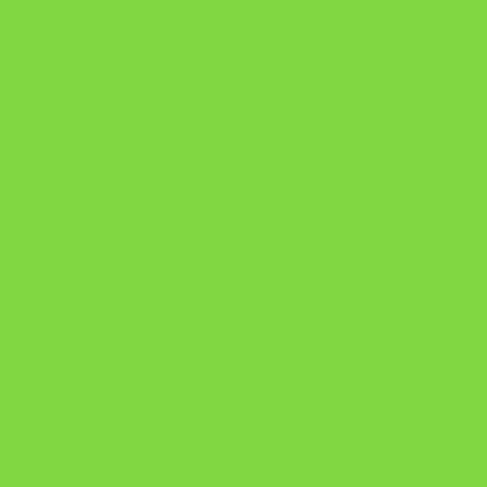
Como Superar Uma Separação ebook
Manual da Mulher Sábia
Onde Está na Bíblia
Como Superar Uma Separação livro
ORYON – MESAS PROPRIETÁRIAS